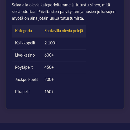
Selaa alla olevia kategorioitamme ja tutustu siihen, mitä
siellä odottaa. Päivittäisten päivitysten ja uusien julkaisujen
myötä on aina jotain uutta tutustumista.
Kategoria
Saatavilla olevia pelejä
Kolikkopelit
2 100+
Live-kasino
600+
Pöytäpelit
450+
Jackpot-pelit
200+
Pikapelit
150+