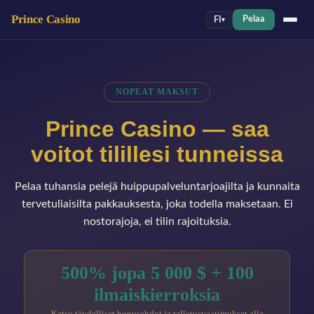
Prince Casino
Pelaa
FI
▾
Pelit
Kampanjat
NOPEAT MAKSUT
Bonukset
Prince Casino — saa
voitot tilillesi tunneissa
Tuki
Pelaa tuhansia pelejä huippupalveluntarjoajilta ja kunnaita
tervetuliaisilta pakkauksesta, joka todella maksetaan. Ei
nostorajoja, ei tilin rajoituksia.
500% jopa 5 000 $ + 100
ilmaiskierroksia
Katso täydelliset bonusehdot ja talletusvaatimukset alla