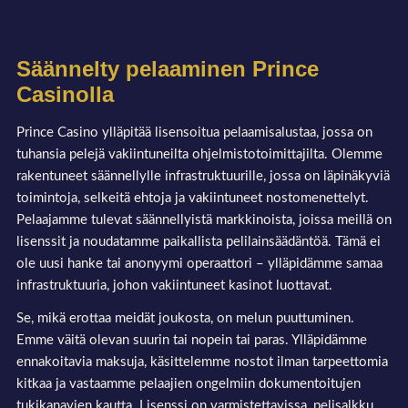
Säännelty pelaaminen Prince
Casinolla
Prince Casino ylläpitää lisensoitua pelaamisalustaa, jossa on
tuhansia pelejä vakiintuneilta ohjelmistotoimittajilta. Olemme
rakentuneet säännellylle infrastruktuurille, jossa on läpinäkyviä
toimintoja, selkeitä ehtoja ja vakiintuneet nostomenettelyt.
Pelaajamme tulevat säännellyistä markkinoista, joissa meillä on
lisenssit ja noudatamme paikallista pelilainsäädäntöä. Tämä ei
ole uusi hanke tai anonyymi operaattori – ylläpidämme samaa
infrastruktuuria, johon vakiintuneet kasinot luottavat.
Se, mikä erottaa meidät joukosta, on melun puuttuminen.
Emme väitä olevan suurin tai nopein tai paras. Ylläpidämme
ennakoitavia maksuja, käsittelemme nostot ilman tarpeettomia
kitkaa ja vastaamme pelaajien ongelmiin dokumentoitujen
tukikanavien kautta. Lisenssi on varmistettavissa, pelisalkku