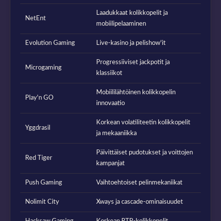
Laadukkaat kolikkopelit ja
NetEnt
mobiilipelaaminen
Evolution Gaming
Live-kasino ja pelishow'it
Progressiiviset jackpotit ja
Microgaming
klassiikot
Mobiililähtöinen kolikkopelin
Play'n GO
innovaatio
Korkean volatiliteetin kolikkopelit
Yggdrasil
ja mekaaniikka
Päivittäiset pudotukset ja voittojen
Red Tiger
kampanjat
Push Gaming
Vaihtoehtoiset pelinmekaniikat
Nolimit City
Xways ja cascade-ominaisuudet