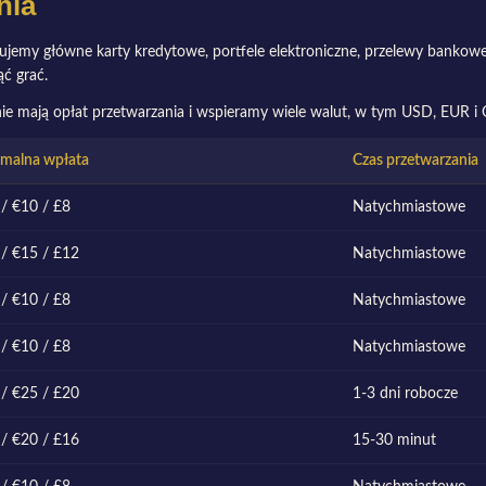
nia
ujemy główne karty kredytowe, portfele elektroniczne, przelewy bankowe 
ć grać.
nie mają opłat przetwarzania i wspieramy wiele walut, w tym USD, EUR i 
imalna wpłata
Czas przetwarzania
/ €10 / £8
Natychmiastowe
/ €15 / £12
Natychmiastowe
/ €10 / £8
Natychmiastowe
/ €10 / £8
Natychmiastowe
/ €25 / £20
1-3 dni robocze
/ €20 / £16
15-30 minut