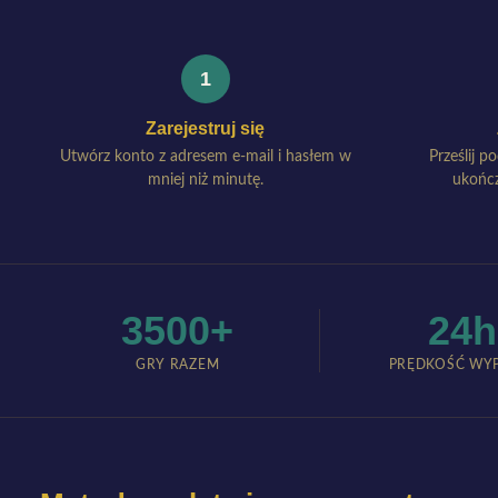
1
Zarejestruj się
Utwórz konto z adresem e-mail i hasłem w
Prześlij 
mniej niż minutę.
ukończ
3500+
24h
GRY RAZEM
PRĘDKOŚĆ WY