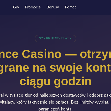
Gry
Promocje
Bonusy
Pomoc
SZYBKIE WYPŁATY
ince Casino — otrzy
rane na swoje kon
ciągu godzin
aj w tysiące gier od najlepszych dostawców i odebrz pak
itający, który faktycznie się opłaca. Bez limitów wypłat,
ograniczeń konta.