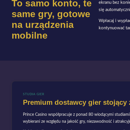
To samo konto, te
ekranu bez konie
się automatyczn
same gry, gotowe
Wpłacaj i wypła
na urządzenia
kontynuować tam
mobilne
STUDIA GIER
Premium dostawcy gier stojący 
Prince Casino współpracuje z ponad 80 wiodącymi studiami 
wybierani ze względu na jakość gry, niezawodność i atrakcy