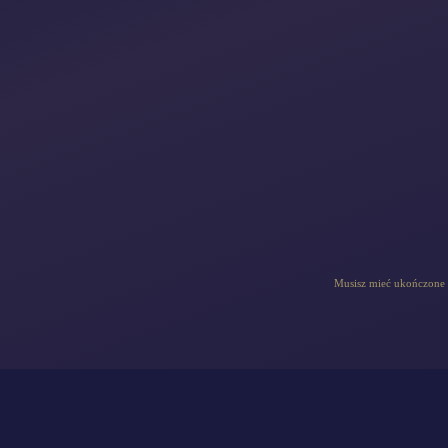
Musisz mieć ukończone 1