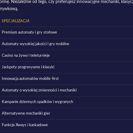
rmę. Niezależnie od tego, czy preferujesz innowacyjne mechaniki, klasycz
ozrywkową.
SPECJALIZACJA
Premium automaty i gry stołowe
Automaty wysokiej jakości i gry mobilne
Casino na żywo i teleturnieje
Jackpoty progresywne i klasyki
Innowacja automatów mobile-first
Automaty o wysokiej zmienności i mechaniki
Kampanie dziennych spadków i wygranych
Alternatywne mechaniki gier
Funkcje Xways i kaskadowe