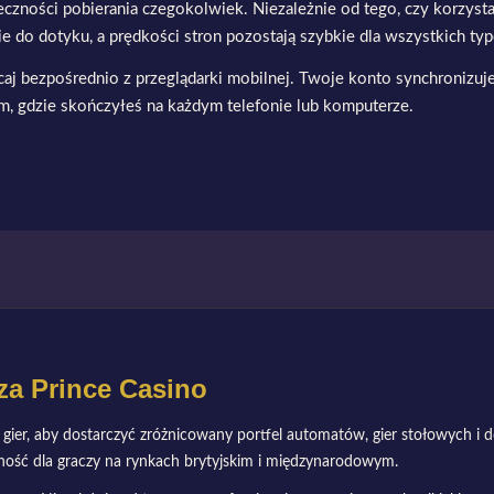
czności pobierania czegokolwiek. Niezależnie od tego, czy korzysta
ie do dotyku, a prędkości stron pozostają szybkie dla wszystkich ty
caj bezpośrednio z przeglądarki mobilnej. Twoje konto synchronizuj
, gdzie skończyłeś na każdym telefonie lub komputerze.
za Prince Casino
gier, aby dostarczyć zróżnicowany portfel automatów, gier stołowych i 
jność dla graczy na rynkach brytyjskim i międzynarodowym.