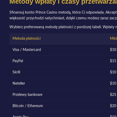
Metody wpłaty i czasy przetwarza
Sfinansuj konto Prince Casino metodą, która Ci odpowiada. Akcept
większość przychodzi natychmiast, dzięki czemu możesz zaraz zaczą
Wybierz preferowaną metodę płatności z poniższej tabeli. Wpłaty 
Metoda płatności
Min
Visa / Mastercard
$10 
PayPal
$15 
Skrill
$10 
Neteller
$10 
Przelewy bankowe
$25 
Bitcoin / Ethereum
$20 