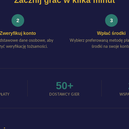
Zacznij grać w kilka minut
2
3
Zweryfikuj konto
Wpłać środki
podstawowe dane osobowe, aby
Wybierz preferowaną metodę płat
yć weryfikację tożsamości.
środki na swoje kont
50+
PŁATY
DOSTAWCY GIER
WSPA