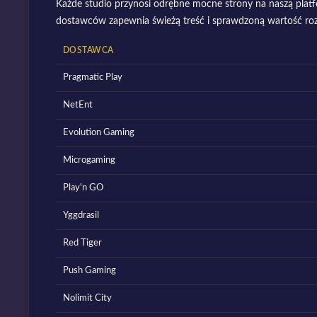
Każde studio przynosi odrębne mocne strony na naszą platfo
dostawców zapewnia świeżą treść i sprawdzoną wartość r
DOSTAWCA
Pragmatic Play
NetEnt
Evolution Gaming
Microgaming
Play'n GO
Yggdrasil
Red Tiger
Push Gaming
Nolimit City