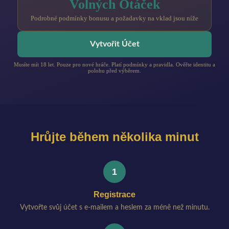
Volných Otáček
Podrobné podmínky bonusu a požadavky na vklad jsou níže
Vytvořit Účet
Musíte mít 18 let. Pouze pro nové hráče. Platí podmínky a pravidla. Ověřte identitu a
polohu před výběrem.
Hrůjte během několika minut
1
Registrace
Vytvořte svůj účet s e-mailem a heslem za méně než minutu.