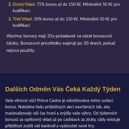
Druhý Vklad:
75% bonus až do 150 Kč. Minimálně 50 Kč pro
kvalifikaci.
Třetí Vklad:
50% bonus až do 150 Kč. Minimálně 50 Kč pro
kvalifikaci.
Všechny bonusy mají 35x požadavek na obrat bonusové
částky. Bonusové prostředky expirují po 30 dnech, pokud
nejsou použity.
Dalších Odměn Vás Čeká Každý Týden
Vaše věrnost vůči Prince Casino je odměňována mimo uvítací
bonus. Nabízíme řadu průběžných akcí navržených tak, aby
maximalizovaly váš čas hraní a zvýšily vaše výhry. Od týdenních
bonusů za opětovný vklad až po cashback za ztráty, vždy existuje
příležitost zvýšit váš bankroll a vyzkoušet nové hry.