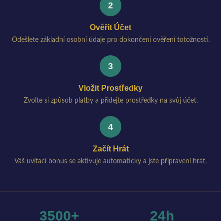
2
Ověřit Účet
Odešlete základní osobní údaje pro dokončení ověření totožnosti.
3
Vložit Prostředky
Zvolte si způsob platby a přidejte prostředky na svůj účet.
4
Začít Hrát
Váš uvítací bonus se aktivuje automaticky a jste připraveni hrát.
3500+
24h