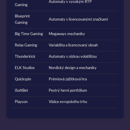
Automaty s vysokým RTP
Gaming
Blueprint
Automaty s licencovanými značkami
Gaming
Big Time Gaming
Megaways mechaniky
Relax Gaming
Variabilita a licencovaný obsah
Thunderkick
Automaty s nízkou volatilitou
ELK Studios
Nordický design a mechaniky
Quickspin
Prémiová zážitková hra
iSoftBet
Pestrý herní portfólium
Playson
Vůdce evropského trhu